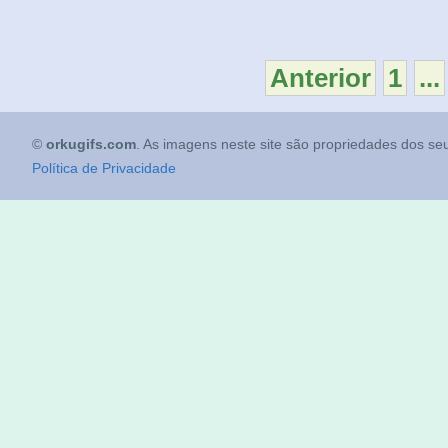
Anterior
1
...
©
orkugifs.com
. As imagens neste site são propriedades dos seu
Política de Privacidade