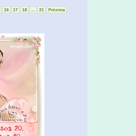
16
17
18
...
21
Próxima