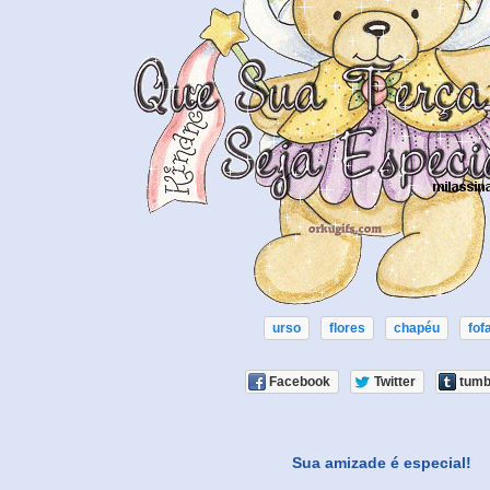
urso
flores
chapéu
fof
Facebook
Twitter
tumb
Sua amizade é especial!