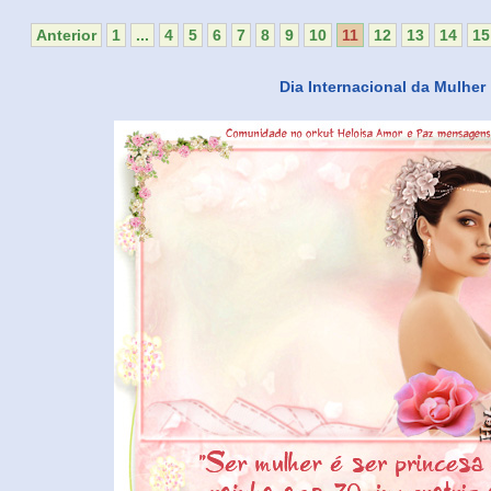
Anterior
1
...
4
5
6
7
8
9
10
11
12
13
14
15
Dia Internacional da Mulher