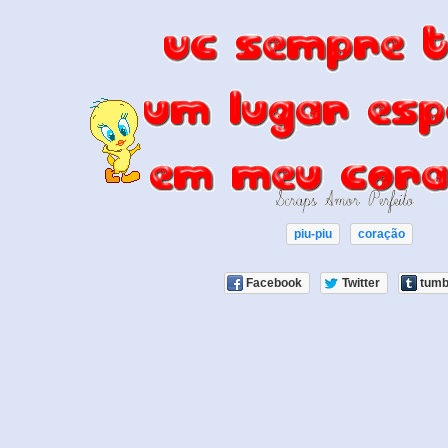
piu-piu
coração
Facebook
Twitter
tumb