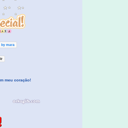
s by mara
lr
 em meu coração!