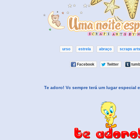
urso
estrela
abraço
scraps art
Facebook
Twitter
tumb
Te adoro! Vc sempre terá um lugar especial