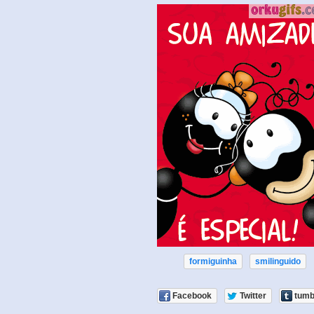
formiguinha
smilinguido
Facebook
Twitter
tumb