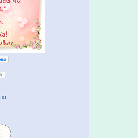
oisa
lr
l!!!